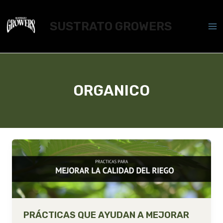
Ir
Ma
al
SUSTRATO GROWERS
Me
contenido
ORGANICO
PRÁCTICAS QUE AYUDAN A MEJORAR