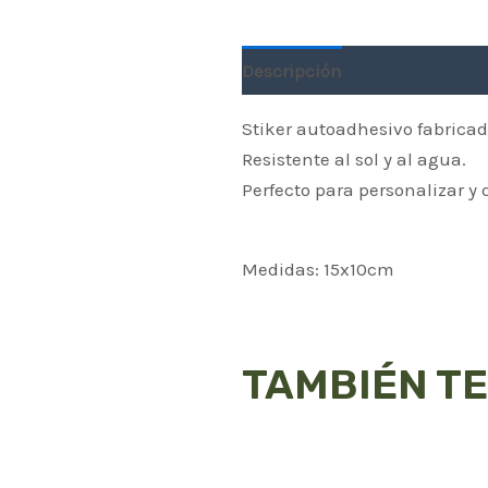
Descripción
Información a
Stiker autoadhesivo fabricad
Resistente al sol y al agua.
Perfecto para personalizar y 
Medidas: 15x10cm
TAMBIÉN T
Th
p