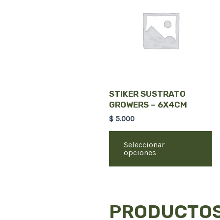
h
mu
va
T
op
m
STIKER SUSTRATO
b
GROWERS – 6X4CM
c
$
5.000
o
t
Seleccionar
p
opciones
p
PRODUCTOS