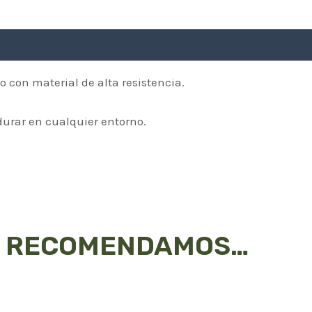
dicional
o con material de alta resistencia.
durar en cualquier entorno.
E RECOMENDAMOS…
is
roduct