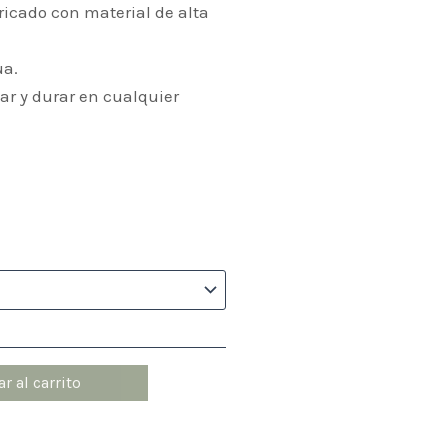
ricado con material de alta
ua.
ar y durar en cualquier
r al carrito