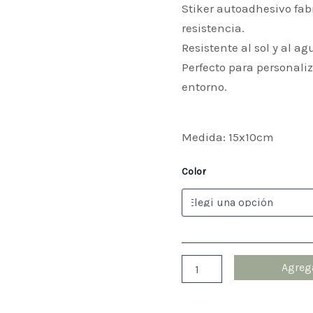
15x10cm
Stiker autoadhesivo fab
cantidad
resistencia.
Resistente al sol y al ag
Perfecto para personaliz
entorno.
Medida: 15x10cm
Color
Agrega